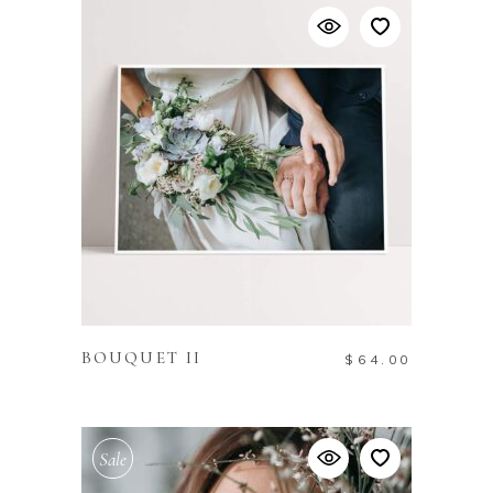
ADD TO CART
BOUQUET II
$
64.00
Sale