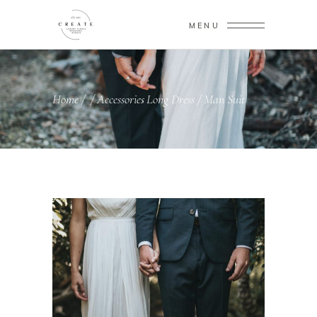
MENU
Home
/
/
Accessories
Long Dress
/
Man Suit
,