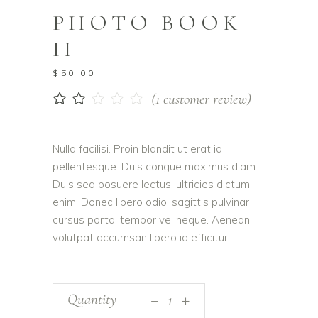
PHOTO BOOK
II
$
50.00
(
1
customer review)
Rated
1
2.00
out
of
Nulla facilisi. Proin blandit ut erat id
5
pellentesque. Duis congue maximus diam.
based
on
Duis sed posuere lectus, ultricies dictum
customer
enim. Donec libero odio, sagittis pulvinar
rating
cursus porta, tempor vel neque. Aenean
volutpat accumsan libero id efficitur.
_
Quantity
+