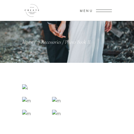
MENU
Home
/
/
Accessories
/
Photo Book II